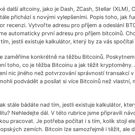
é další altcoiny, jako je Dash, ZCash, Stellar (XLM),
tále přichází s novými vylepšeními. Popis toho, jak fu
r recenzi. Vytvořte adresu pro příjem a odeslání BTC.
e automaticky první adresu pro příjem bitcoinů. Chc
ím, jestli existuje kalkulátor, který by za vás spočítal 
e zaměříme konkrétně na těžbu Bitcoinů. Poskytnem
ní toho, co je těžba Bitcoinu a jak těžit kryptoměny. J
ní nic jiného než potvrzování správností transakcí v B
ohli podvádět a posílat si více Bitcoinů než vlastní, 
ak stále bádáte nad tím, jestli existuje kalkulátor, kte
litu? Nehledejte dál. V této rubrice jsme připravili náv
ou pracovat. Je potřeba počítat i s tím, kolik stojí el
opských zemích. Bitcoin lze samozřejmě i těžit, ale d