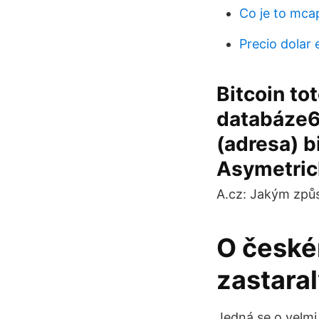
Co je to mca
Precio dolar 
Bitcoin to
databáze6,
(adresa) b
Asymetri
A.cz: Jakým zp
O české
zastara
Jedná se o velmi