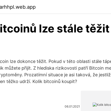
arhhpl.web.app
itcoinů lze stále těžit
tcoin lze dokonce těžit. Pokud v této oblasti stále táp
ik můžete přijít. Z hlediska rizikovosti patří Bitcoin m
yptoměny. Prozatímní situace je asi taková, že jestli
en těžko udrží. Kolik bitcoinů koupit?
06.01.2021