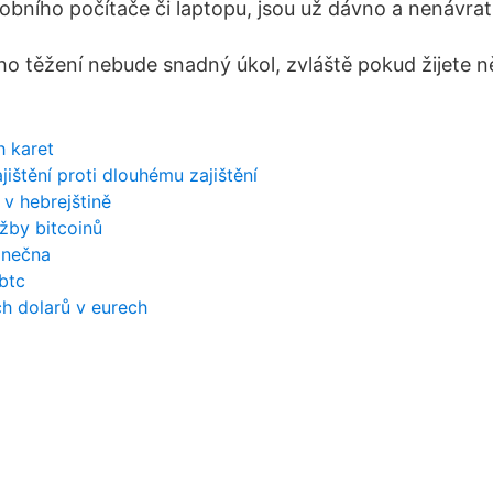
obního počítače či laptopu, jsou už dávno a nenávrat
ho těžení nebude snadný úkol, zvláště pokud žijete 
h karet
jištění proti dlouhému zajištění
v hebrejštině
ěžby bitcoinů
onečna
btc
 dolarů v eurech