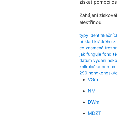
získat pomocí os
Zahájení ziskové
elektřinou.
typy identifikačníc
příklad krátkého za
co znamená trezor 
jak funguje fond t
datum vydání nek
kalkulačka bnb na 
290 hongkongských
VGm
NM
DWm
MDZT