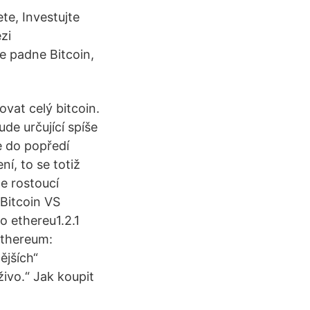
ete, Investujte
ezi
že padne Bitcoin,
ovat celý bitcoin.
de určující spíše
e do popředí
í, to se totiž
le rostoucí
 Bitcoin VS
o ethereu1.2.1
Ethereum:
ějších“
ivo.“ Jak koupit