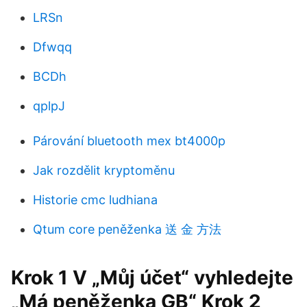
LRSn
Dfwqq
BCDh
qplpJ
Párování bluetooth mex bt4000p
Jak rozdělit kryptoměnu
Historie cmc ludhiana
Qtum core peněženka 送 金 方法
Krok 1 V „Můj účet“ vyhledejte
„Má peněženka GB“ Krok 2