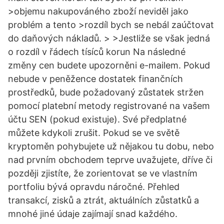
>objemu nakupováného zboží neviděl jako
problém a tento >rozdíl bych se nebál zaúčtovat
do daňových nákladů. > >Jestliže se však jedná
o rozdíl v řádech tísíců korun Na následné
změny cen budete upozorněni e-mailem. Pokud
nebude v peněžence dostatek finančních
prostředků, bude požadovaný zůstatek stržen
pomocí platební metody registrované na vašem
účtu SEN (pokud existuje). Své předplatné
můžete kdykoli zrušit. Pokud se ve světě
kryptoměn pohybujete už nějakou tu dobu, nebo
nad prvním obchodem teprve uvažujete, dříve či
později zjistíte, že zorientovat se ve vlastním
portfoliu bývá opravdu náročné. Přehled
transakcí, zisků a ztrát, aktuálních zůstatků a
mnohé jiné údaje zajímají snad každého.