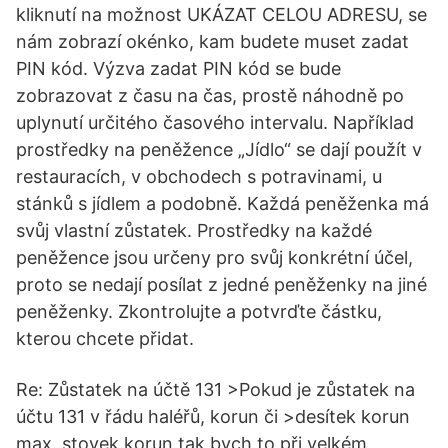
kliknutí na možnost UKÁZAT CELOU ADRESU, se
nám zobrazí okénko, kam budete muset zadat
PIN kód. Výzva zadat PIN kód se bude
zobrazovat z času na čas, prostě náhodně po
uplynutí určitého časového intervalu. Například
prostředky na peněžence „Jídlo“ se dají použít v
restauracích, v obchodech s potravinami, u
stánků s jídlem a podobně. Každá peněženka má
svůj vlastní zůstatek. Prostředky na každé
peněžence jsou určeny pro svůj konkrétní účel,
proto se nedají posílat z jedné peněženky na jiné
peněženky. Zkontrolujte a potvrďte částku,
kterou chcete přidat.
Re: Zůstatek na účtě 131 >Pokud je zůstatek na
účtu 131 v řádu haléřů, korun či >desítek korun
max. stovek korun tak bych to při velkém