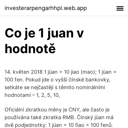
investerarpengarhhpl.web.app
Co je 1 juan v
hodnotě
14. květen 2018 1 jüan = 10 jiao (mao); 1 jüan =
100 fen. Pokud jde o vyšší čínské bankovky,
setkáte se nejčastěji s těmito nominálními
hodnotami – 1, 2, 5, 10,
Oficiální zkratkou měny je CNY, ale často je
používána také zkratka RMB. Čínský jüan má
dvě podjednotky: 1 jüan = 10 ťiao = 100 fenů.