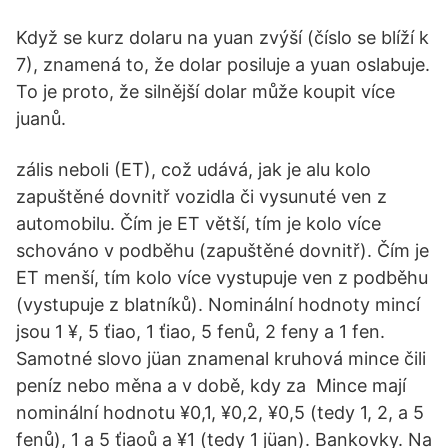
Když se kurz dolaru na yuan zvýší (číslo se blíží k
7), znamená to, že dolar posiluje a yuan oslabuje.
To je proto, že silnější dolar může koupit více
juanů.
zális neboli (ET), což udává, jak je alu kolo
zapuštěné dovnitř vozidla či vysunuté ven z
automobilu. Čím je ET větší, tím je kolo více
schováno v podběhu (zapuštěné dovnitř). Čím je
ET menší, tím kolo více vystupuje ven z podběhu
(vystupuje z blatníků). Nominální hodnoty mincí
jsou 1 ¥, 5 ťiao, 1 ťiao, 5 fenů, 2 feny a 1 fen.
Samotné slovo jüan znamenal kruhová mince čili
peníz nebo měna a v době, kdy za Mince mají
nominální hodnotu ¥0,1, ¥0,2, ¥0,5 (tedy 1, 2, a 5
fenů), 1 a 5 ťiaoů a ¥1 (tedy 1 jüan). Bankovky. Na