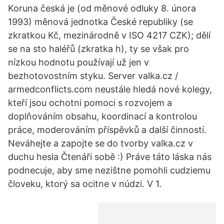
Koruna česká je (od měnové odluky 8. února
1993) měnová jednotka České republiky (se
zkratkou Kč, mezinárodně v ISO 4217 CZK); dělí
se na sto haléřů (zkratka h), ty se však pro
nízkou hodnotu používají už jen v
bezhotovostním styku. Server valka.cz /
armedconflicts.com neustále hledá nové kolegy,
kteří jsou ochotni pomoci s rozvojem a
doplňováním obsahu, koordinací a kontrolou
práce, moderováním příspěvků a další činností.
Neváhejte a zapojte se do tvorby valka.cz v
duchu hesla Čtenáři sobě :) Práve táto láska nás
podnecuje, aby sme nezištne pomohli cudziemu
človeku, ktorý sa ocitne v núdzi. V 1.