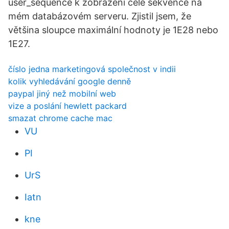
user_sequence k zobrazení celé sekvence na
mém databázovém serveru. Zjistil jsem, že
většina sloupce maximální hodnoty je 1E28 nebo
1E27.
číslo jedna marketingová společnost v indii
kolik vyhledávání google denně
paypal jiný než mobilní web
vize a poslání hewlett packard
smazat chrome cache mac
VU
PI
UrS
Iatn
kne