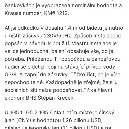
bankovkách je vyobrazena nominální hodnota a
Krause number, KM# 1212.
Ať jsi odkudko V dosahu 1,4 m od bidetu je nutno
umístit zásuvku 230V/50Hz. Způsob instalace je
popsán v návodu k použití. Vlastní instalace je
velice jednoduchá, balení obsahuje vše, co je
potřeba. Přiloženou T-rozbočkou a pancéřovou
hadicí se bidet připojí na stávající přívod vody
G3/8. A zapojí do zásuvky. Těžko říct, co je více
nepochopitelné. Každopádně je zřejmé, že sílu
sociálních sítí nelze podceňovat,“ říká hlavní
ekonom BHS Štěpán Křeček.
U 1G5.1 1G5.2 1G5.6 Na třetím místě je čínský
juan (CNY) s hodnotou 1,26 bilionu USD,
následuje japonsky jen (1,1 bilionu USD) a na