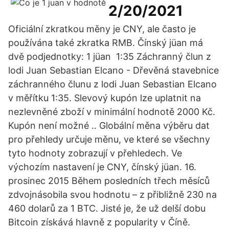
2/20/2021
Oficiální zkratkou měny je CNY, ale často je
používána také zkratka RMB. Čínský jüan má
dvě podjednotky: 1 jüan 1:35 Záchranný člun z
lodi Juan Sebastian Elcano - Dřevěná stavebnice
záchranného člunu z lodi Juan Sebastian Elcano
v měřítku 1:35. Slevový kupón lze uplatnit na
nezlevněné zboží v minimální hodnotě 2000 Kč.
Kupón není možné .. Globální měna výběru dat
pro přehledy určuje měnu, ve které se všechny
tyto hodnoty zobrazují v přehledech. Ve
výchozím nastavení je CNY, čínský jüan. 16.
prosinec 2015 Během posledních třech měsíců
zdvojnásobila svou hodnotu – z přibližně 230 na
460 dolarů za 1 BTC. Jisté je, že už delší dobu
Bitcoin získává hlavně z popularity v Číně.